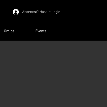
Abonnent? Husk at login
Om os
Events