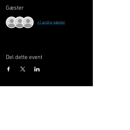
Gæster
+1 andre gæster
Del dette event
Når du tilmelder dig, giver du samtykke til at
GILLELEJEHOTYOGA.COM behandler dine
personoplysninger, du acceptere dermed vores
medlemsbetingelser
og
privatlivspolitik
.
Vi behandler dit navn, email, telefon nr.
Vi gør opmærksom på, at ændringer af priser
og betingelser kan forekomme løbende, dog
ikke uden varsel.
Læs mere i vores
medlemsbetingelser
og