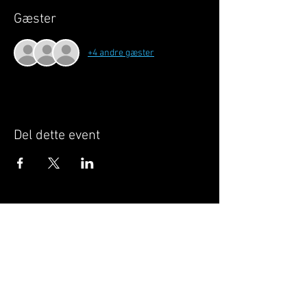
Gæster
+4 andre gæster
Del dette event
Når du tilmelder dig, giver du samtykke til at
GILLELEJEHOTYOGA.COM behandler dine
personoplysninger, du acceptere dermed vores
medlemsbetingelser
og
privatlivspolitik
.
Vi behandler dit navn, email, telefon nr.
Vi gør opmærksom på, at ændringer af priser
og betingelser kan forekomme løbende, dog
ikke uden varsel.
Læs mere i vores
medlemsbetingelser
og