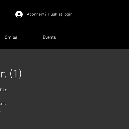
Abonnent? Husk at login
Om os
Events
. (1)
0kr.
ses.
.