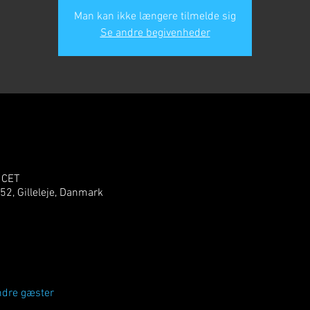
Man kan ikke længere tilmelde sig
Se andre begivenheder
 CET
 52, Gilleleje, Danmark
ndre gæster