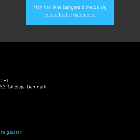
Man kan ikke længere tilmelde sig
Se andre begivenheder
 CET
 52, Gilleleje, Danmark
dre gæster