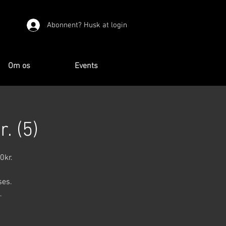
Abonnent? Husk at login
Om os
Events
. (5)
0kr.
ses.
.