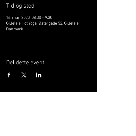
Tid og sted
16. mar. 2020, 08.30 – 9.30
Gilleleje Hot Yoga, Østergade 52, Gilleleje,
Danmark
Del dette event
Når du tilmelder dig, giver du samtykke til at
GILLELEJEHOTYOGA.COM behandler dine
personoplysninger, du acceptere dermed vores
medlemsbetingelser
og
privatlivspolitik
.
Vi behandler dit navn, email, telefon nr.
Vi gør opmærksom på, at ændringer af priser
og betingelser kan forekomme løbende, dog
ikke uden varsel.