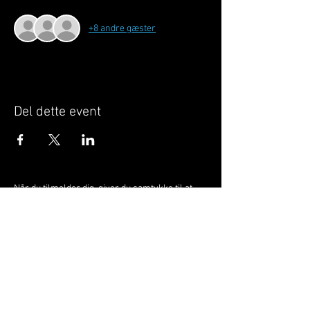
+8 andre gæster
Del dette event
Når du tilmelder dig, giver du samtykke til at
GILLELEJEHOTYOGA.COM behandler dine
personoplysninger, du acceptere dermed vores
medlemsbetingelser
og
privatlivspolitik
.
Vi behandler dit navn, email, telefon nr.
Vi gør opmærksom på, at ændringer af priser
og betingelser kan forekomme løbende, dog
ikke uden varsel.
Læs mere i vores
medlemsbetingelser
og
privatlivspolitik
om hvordan dine data
behandles.