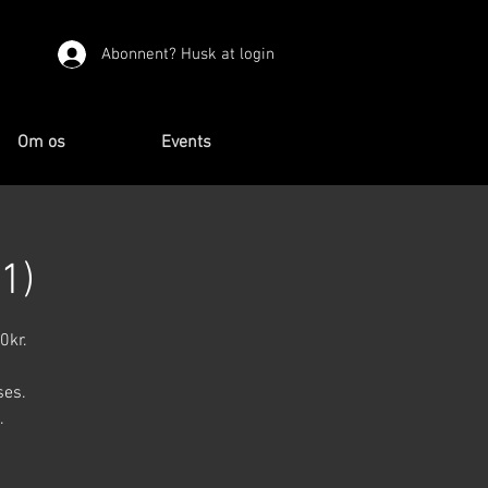
Abonnent? Husk at login
Om os
Events
1)
0kr.
ses.
.