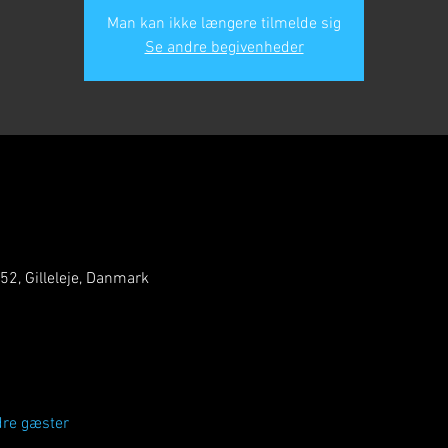
Man kan ikke længere tilmelde sig
Se andre begivenheder
 52, Gilleleje, Danmark
dre gæster