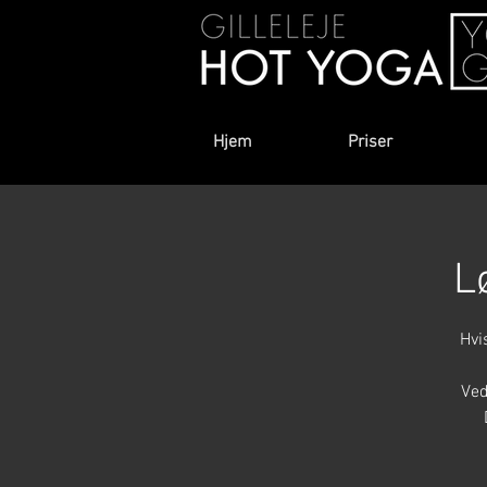
Hjem
Priser
L
Hvi
Ved