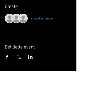
Gæster
+1 andre gæster
Del dette event
Når du tilmelder dig, giver du samtykke til at
GILLELEJEHOTYOGA.COM behandler dine
personoplysninger, du acceptere dermed vores
medlemsbetingelser
og
privatlivspolitik
.
Vi behandler dit navn, email, telefon nr.
Vi gør opmærksom på, at ændringer af priser
og betingelser kan forekomme løbende, dog
ikke uden varsel.
Læs mere i vores
medlemsbetingelser
og