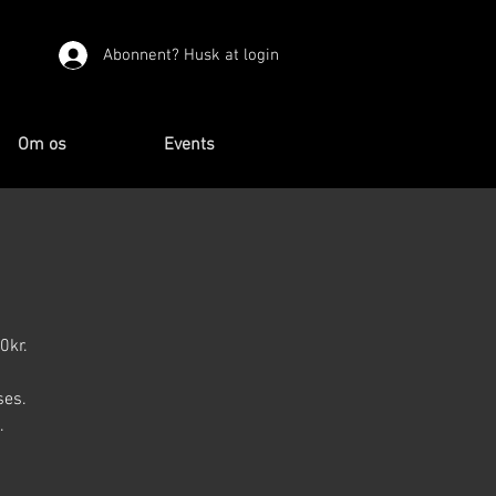
Abonnent? Husk at login
Om os
Events
0kr.
ses.
.