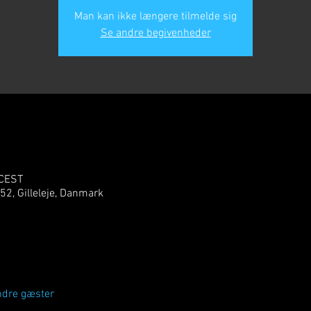
Man kan ikke længere tilmelde sig
Se andre begivenheder
 CEST
 52, Gilleleje, Danmark
ndre gæster