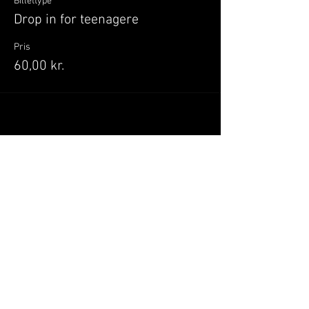
Billettype
Drop in for teenagere
Pris
60,00 kr.
Del dette event
Når du tilmelder dig, giver du samtykke til at
GILLELEJEHOTYOGA.COM behandler dine
personoplysninger, du acceptere dermed vores
medlemsbetingelser
og
privatlivspolitik
.
Vi behandler dit navn, email, telefon nr.
Vi gør opmærksom på, at ændringer af priser