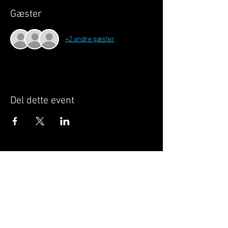
Gæster
+2 andre gæster
Del dette event
Når du tilmelder dig, giver du samtykke til at
GILLELEJEHOTYOGA.COM behandler dine
personoplysninger, du acceptere dermed vores
medlemsbetingelser
og
privatlivspolitik
.
Vi behandler dit navn, email, telefon nr.
Vi gør opmærksom på, at ændringer af priser
og betingelser kan forekomme løbende, dog
ikke uden varsel.
Læs mere i vores
medlemsbetingelser
og