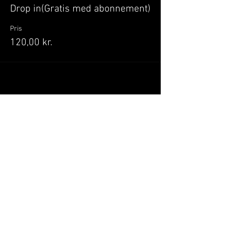
Drop in(Gratis med abonnement)
Pris
120,00 kr.
Del dette event
Når du tilmelder dig, giver du samtykke til at
GILLELEJEHOTYOGA.COM behandler dine
personoplysninger, du acceptere dermed vores
medlemsbetingelser
og
privatlivspolitik
.
Vi behandler dit navn, email, telefon nr.
Vi gør opmærksom på, at ændringer af priser
og betingelser kan forekomme løbende, dog