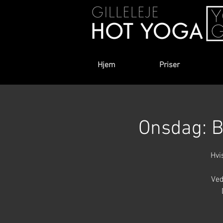
Hjem
Priser
Onsdag: B
Hvi
Ved