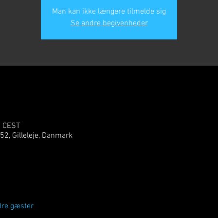
Man kan ikke længere tilmelde sig
Se andre begivenheder
5 CEST
 52, Gilleleje, Danmark
dre gæster