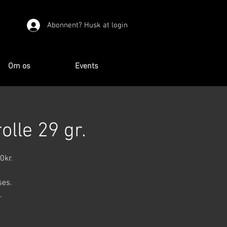
Abonnent? Husk at login
Om os
Events
lle 29 gr.
0kr.
ses.
.