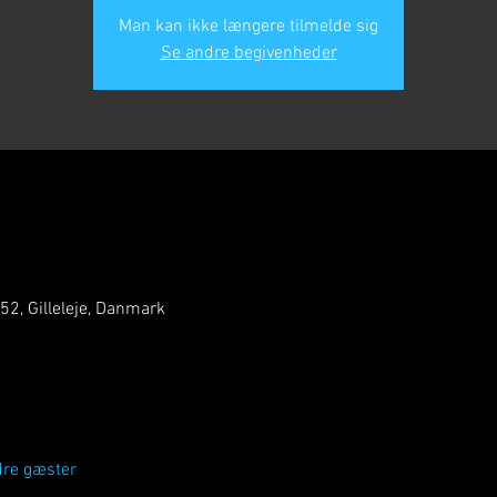
Man kan ikke længere tilmelde sig
Se andre begivenheder
 52, Gilleleje, Danmark
dre gæster