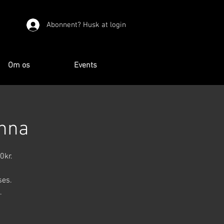
Abonnent? Husk at login
Om os
Events
enna
0kr.
ses.
.