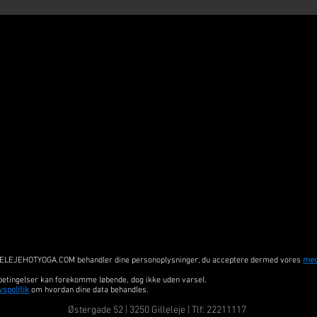
GILLELEJEHOTYOGA.COM behandler dine personoplysninger, du acceptere dermed vores
med
betingelser kan forekomme løbende, dog ikke uden varsel.
vspolitik
om hvordan dine data behandles.
Østergade 52 | 3250 Gilleleje | Tlf: 22211117