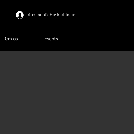
Abonnent? Husk at login
Om os
Events