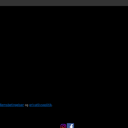
lemsbetingelser
og
privatlivspolitik
.