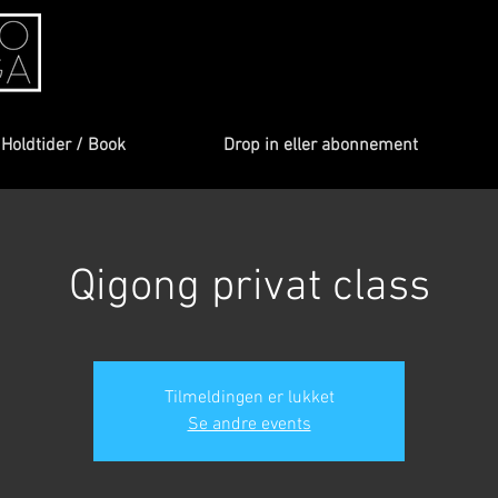
Holdtider / Book
Drop in eller abonnement
Qigong privat class
Tilmeldingen er lukket
Se andre events