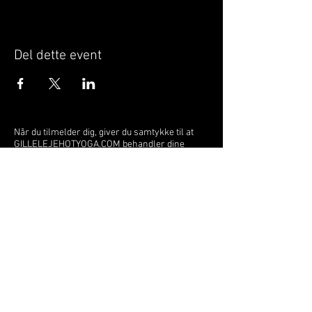
Del dette event
Når du tilmelder dig, giver du samtykke til at
GILLELEJEHOTYOGA.COM behandler dine
personoplysninger, du acceptere dermed vores
medlemsbetingelser
og
privatlivspolitik
.
Vi behandler dit navn, email, telefon nr.
Vi gør opmærksom på, at ændringer af priser
og betingelser kan forekomme løbende, dog
ikke uden varsel.
Læs mere i vores
medlemsbetingelser
og
privatlivspolitik
om hvordan dine data
behandles.
Østergade 52 | 3250 Gilleleje | Tlf:
22211117
gillelejehotyoga@gmail.com
© 2023 by Gilleleje Hot Yoga