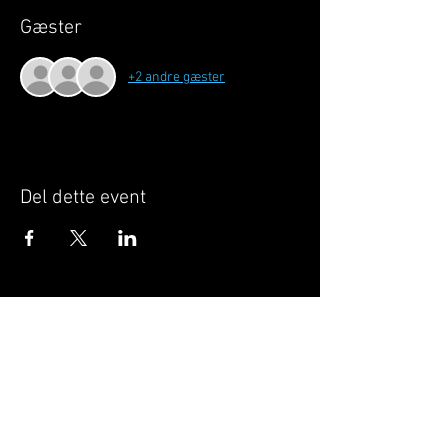
Gæster
+2 andre gæster
Del dette event
Når du tilmelder dig, giver du samtykke til at
GILLELEJEHOTYOGA.COM behandler dine
personoplysninger, du acceptere dermed vores
medlemsbetingelser
og
privatlivspolitik
.
Vi behandler dit navn, email, telefon nr.
Vi gør opmærksom på, at ændringer af priser
og betingelser kan forekomme løbende, dog
ikke uden varsel.
Læs mere i vores
medlemsbetingelser
og