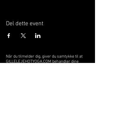
Del dette event
Når du tilmelder dig, giver du samtykke til at
GILLELEJEHOTYOGA.COM behandler dine
personoplysninger, du acceptere dermed vores
medlemsbetingelser
og
privatlivspolitik
.
Vi behandler dit navn, email, telefon nr.
Vi gør opmærksom på, at ændringer af priser
og betingelser kan forekomme løbende, dog
ikke uden varsel.
Læs mere i vores
medlemsbetingelser
og
privatlivspolitik
om hvordan dine data
behandles.
Østergade 52 | 3250 Gilleleje | Tlf:
22211117
gillelejehotyoga@gmail.com
© 2023 by Gilleleje Hot Yoga