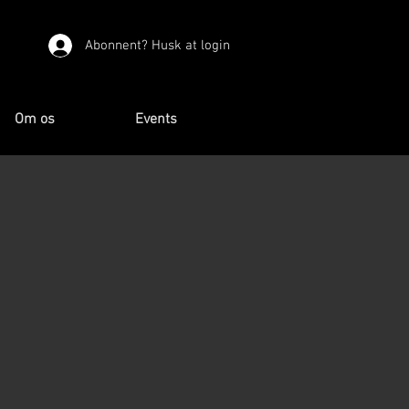
Abonnent? Husk at login
Om os
Events