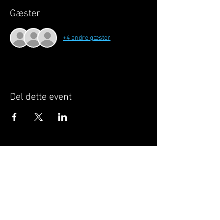
Gæster
+4 andre gæster
Del dette event
Når du tilmelder dig, giver du samtykke til at
GILLELEJEHOTYOGA.COM behandler dine
personoplysninger, du acceptere dermed vores
medlemsbetingelser
og
privatlivspolitik
.
Vi behandler dit navn, email, telefon nr.
Vi gør opmærksom på, at ændringer af priser
og betingelser kan forekomme løbende, dog
ikke uden varsel.
Læs mere i vores
medlemsbetingelser
og