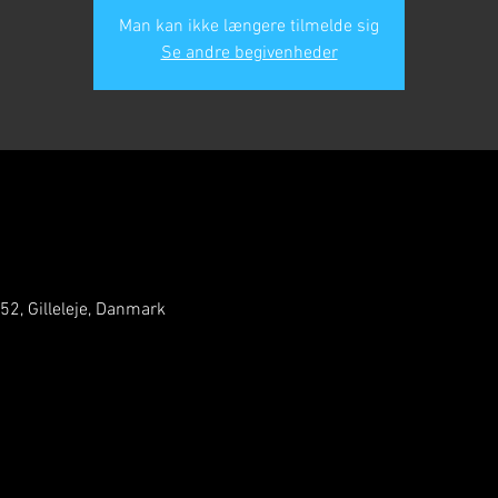
Man kan ikke længere tilmelde sig
Se andre begivenheder
 52, Gilleleje, Danmark