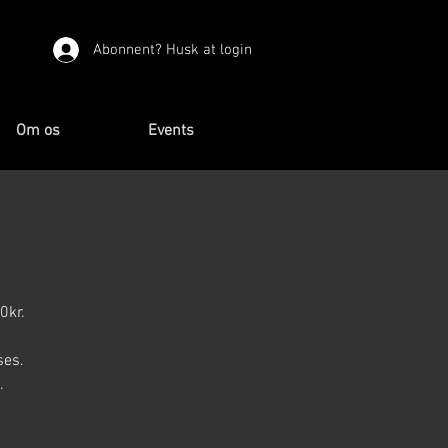
Abonnent? Husk at login
Om os
Events
0kr.
ses.
.