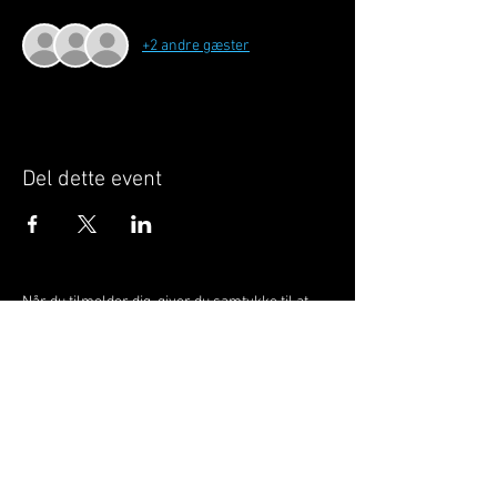
+2 andre gæster
Del dette event
Når du tilmelder dig, giver du samtykke til at
GILLELEJEHOTYOGA.COM behandler dine
personoplysninger, du acceptere dermed vores
medlemsbetingelser
og
privatlivspolitik
.
Vi behandler dit navn, email, telefon nr.
Vi gør opmærksom på, at ændringer af priser
og betingelser kan forekomme løbende, dog
ikke uden varsel.
Læs mere i vores
medlemsbetingelser
og
privatlivspolitik
om hvordan dine data
behandles.