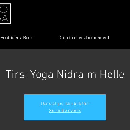
Holdtider / Book
Drop in eller abonnement
Tirs: Yoga Nidra m Helle
Der sælges ikke billetter
Se andre events