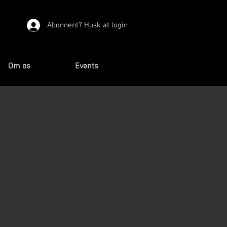
Abonnent? Husk at login
Om os
Events