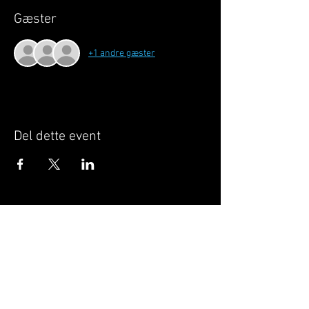
Gæster
+1 andre gæster
Del dette event
Når du tilmelder dig, giver du samtykke til at
GILLELEJEHOTYOGA.COM behandler dine
personoplysninger, du acceptere dermed vores
medlemsbetingelser
og
privatlivspolitik
.
Vi behandler dit navn, email, telefon nr.
Vi gør opmærksom på, at ændringer af priser
og betingelser kan forekomme løbende, dog
ikke uden varsel.
Læs mere i vores
medlemsbetingelser
og