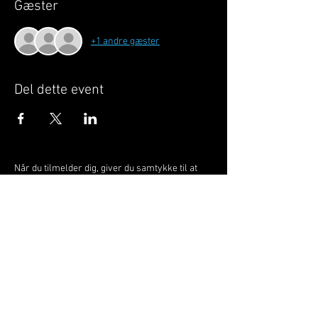
Gæster
+1 andre gæster
Del dette event
Når du tilmelder dig, giver du samtykke til at
GILLELEJEHOTYOGA.COM behandler dine
personoplysninger, du acceptere dermed vores
medlemsbetingelser
og
privatlivspolitik
.
Vi behandler dit navn, email, telefon nr.
Vi gør opmærksom på, at ændringer af priser
og betingelser kan forekomme løbende, dog
ikke uden varsel.
Læs mere i vores
medlemsbetingelser
og
privatlivspolitik
om hvordan dine data
behandles.
Østergade 52 | 3250 Gilleleje | Tlf:
22211117