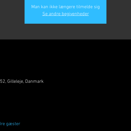
Man kan ikke længere tilmelde sig
Se andre begivenheder
 52, Gilleleje, Danmark
dre gæster