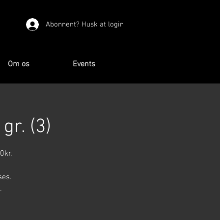
Abonnent? Husk at login
Om os
Events
gr. (3)
0kr.
ses.
.